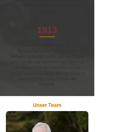
Sohn
Wilhelm Schmidt
übernahm beide
Betriebe.
1913
gründete
Heinrich Peil
das
Bestattungsinstitut. Sein Stiefsohn
Wilhelm Schmidt
machte eine Ausbildung
zum Tischler und übernahm nach dem Tod
von Heinrich Peil die Tischlerei und das
Bestattungsinstitut. Beide Betriebe führte er
zusammen mit seiner Ehefrau
Ida
Schmidt
.
Unser Team