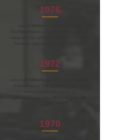
1976
erwarb
Wilhelm Schmidt-Peil
das
Nachbargelände in der Brockdorffstraße 14,
baute dort ein größeres Gebäude und beide
Betriebe zogen in die neuen Räume um.
1972
entschied
Wilhelm Schmidt
zusätzlich den
Gründernamen Peil zu übernehmen.
Das
Unternehmen hieß von da an
„Bestattungsinstitut Wilhelm Schmidt-
Peil“
.
1970
verstarb
Wilhelm Schmidt
senior
und sein