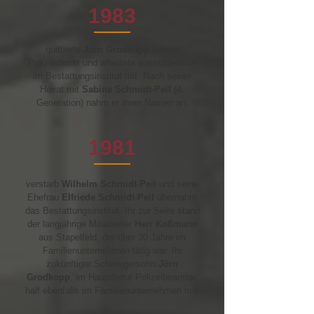
1983
quittierte
Jörn Grodkopp
seinen
Polizeidienst und arbeitete ausschließlich
im Bestattungsinstitut mit.
Nach seiner
Heirat mit
Sabine Schmidt-Peil
(4.
Generation) nahm er ihren Namen an.
1981
verstarb
Wilhelm Schmidt-Peil
und
seine
Ehefrau
Elfriede Schmidt-Peil
übernahm
das Bestattungsinstitut. Ihr zur Seite stand
der langjährige Mitarbeiter
Herr Koßmann
aus Stapelfeld, der über 30 Jahre im
Familienunternehmen tätig war. Ihr
zukünftiger Schwiegersohn
Jörn
Grodkopp
, im Hauptberuf Polizeibeamter,
half ebenfalls im Familienunternehmen mit.