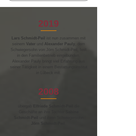
2019
Lars Schmidt-Peil
ist nun zusammen
mit
seinem
Vater
und
Alexander Pauly
, dem
Schwiegersohn von Jörn Schmidt-Peil, fest
in den Familienbetrieb eingebunden.
Alexander Pauly bringt viel Erfahrung aus
seiner Tätigkeit in einem Bestattungsinstitut
in Lübeck mit.
2008
übergab
Elfriede Schmidt-Peil
die
Geschäfte
an ihre Tochter
Sabine
Schmidt-Peil
und ihren Schwiegersohn
Jörn Schmidt-Peil
.