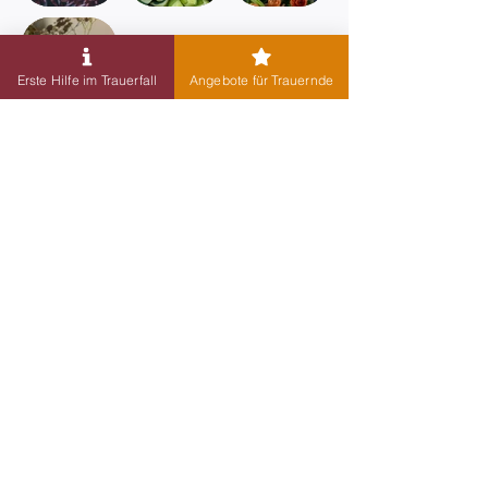
Erste Hilfe im Trauerfall
Angebote für Trauernde
Wir sind für Sie da!
Rufen Sie uns an für ein erstes
Beratungsgespräch oder kommen Sie in unser
Geschäft direkt am Rahlstedter Friedhof in der
Brockdorffstraße 14 in Hamburg.
Gern besuchen wir Sie auch zu Hause für
eine kostenlose Beratung.
+49 (0)40 - 672 20 23
Brockdorffstraße 14