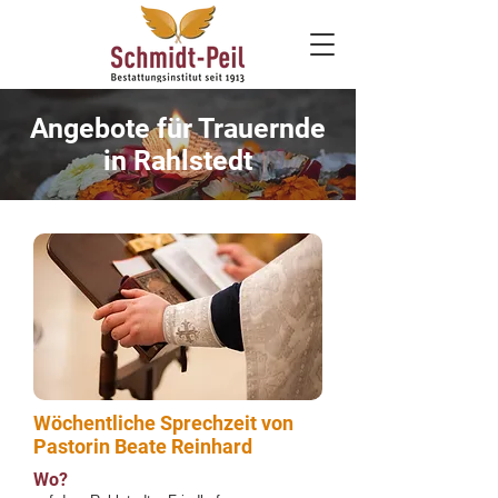
Angebote für Trauernde
in Rahlstedt
Wöchentliche Sprechzeit von
Pastorin Beate Reinhard
Wo?