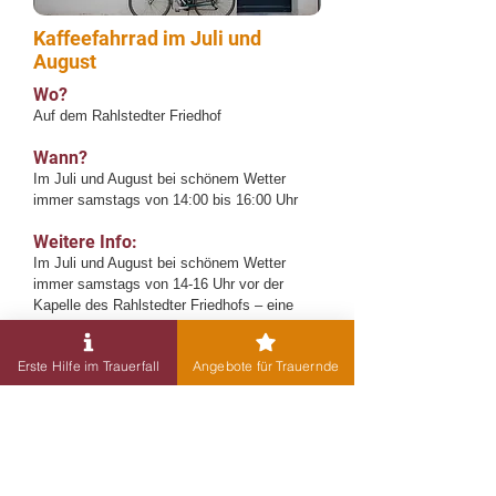
Kaffeefahrrad im Juli und
August
Wo?
Auf dem Rahlstedter Friedhof
Wann?
Im Juli und August bei schönem Wetter
immer samstags von 14:00 bis 16:00 Uhr
Weitere Info:
Im Juli und August bei schönem Wetter
immer samstags von 14-16 Uhr vor der
Kapelle des Rahlstedter Friedhofs – eine
Einladung zum Gespräch bei Kaffee, Tee,
Saft oder Wasser, gestaltet von Pastorin
Erste Hilfe im Trauerfall
Angebote für Trauernde
Beate Reinhard und Ehrenamtlichen.