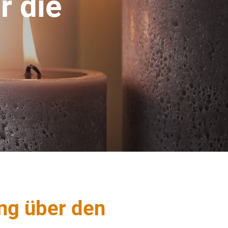
r die
ng über den