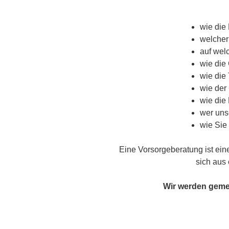
wie die 
welcher
auf wel
wie die
wie die 
wie der 
wie die
wer uns
wie Sie
Eine Vorsorgeberatung ist ein
sich aus 
Wir werden gemei