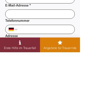
E-Mail-Adresse
*
Telefonnummer
Adresse
Erste Hilfe im Trauerfall
Angebote für Trauernde
Nachricht
Ich stimme den 
Datenschutzbestimmungen
 dieser 
Webseite zu.
*
Anfrage absenden