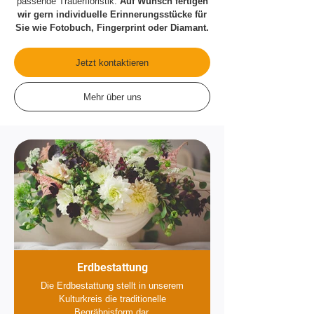
passende Trauerfloristik.
Auf Wunsch fertigen
wir gern individuelle Erinnerungsstücke für
Sie wie Fotobuch, Fingerprint oder Diamant.
Jetzt kontaktieren
Mehr über uns
Erdbestattung
Die Erdbestattung stellt in unserem
Kulturkreis die traditionelle
Begräbnisform dar.