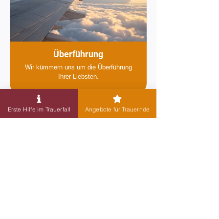
Überführung
Wir kümmern uns um die Überführung
Ihrer Liebsten.
Erste Hilfe im Trauerfall
Angebote für Trauernde
Kontakt
Wir stehen Ihnen jederzeit rund um
die Uhr zur Verfügung.